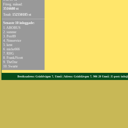
Föreg. månad:
3516680 st
Totalt:
152550185 st
Senaste 10 inloggade:
1.
ABOBUS
2.
sunnne
3.
Perr89
4.
Nmservice
5.
kent
6.
micke666
7.
RHG
8.
FrankJScott
9.
TheOne
10.
Swarte
Besöksadress: Gräddvägen 7, Umeå | Adress: Gräddävgen 7, 906 20 Umeå | E-post:
info@