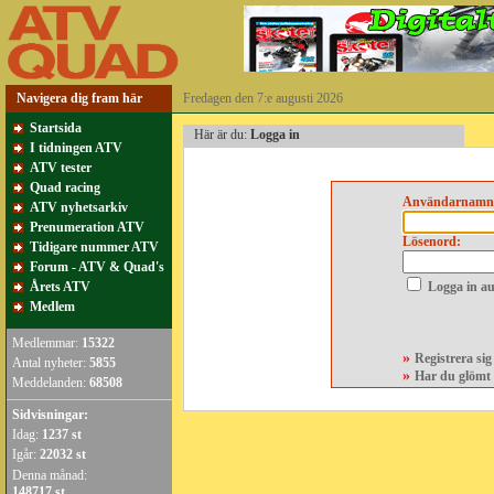
Navigera dig fram här
Fredagen den 7:e augusti 2026
Startsida
Här är du:
Logga in
I tidningen ATV
ATV tester
Quad racing
Användarnamn
ATV nyhetsarkiv
Prenumeration ATV
Lösenord:
Tidigare nummer ATV
Forum - ATV & Quad's
Årets ATV
Logga in au
Medlem
Medlemmar:
15322
»
Registrera si
Antal nyheter:
5855
»
Har du glömt 
Meddelanden:
68508
Sidvisningar:
Idag:
1237 st
Igår:
22032 st
Denna månad:
148717 st