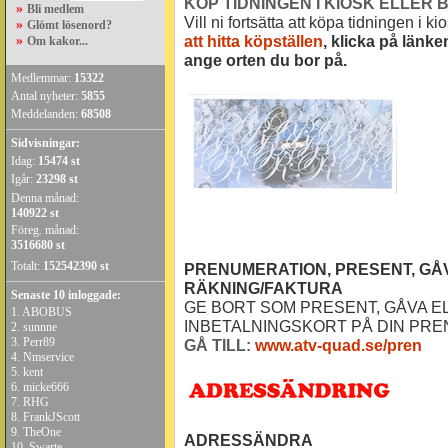
KÖP TIDNINGEN I KIOSK ELLER 
»
Bli medlem
Vill ni fortsätta att köpa tidningen i k
»
Glömt lösenord?
att hitta köpställen
, klicka på länk
»
Om kakor...
ange orten du bor på.
Medlemmar:
15322
Antal nyheter:
5855
Meddelanden:
68508
Sidvisningar:
Idag:
15474 st
Igår:
23298 st
Denna månad:
140922 st
Föreg. månad:
3516680 st
Totalt:
152542390 st
PRENUMERATION, PRESENT, GÅV
RÄKNING/FAKTURA
Senaste 10 inloggade:
GE BORT SOM PRESENT, GÅVA E
1.
ABOBUS
INBETALNINGSKORT PÅ DIN PRE
2.
sunnne
3.
Perr89
GÅ TILL:
www.atv-quad.se/pren
4.
Nmservice
5.
kent
6.
micke666
7.
RHG
8.
FrankJScott
9.
TheOne
ADRESSÄNDRA
10.
Swarte