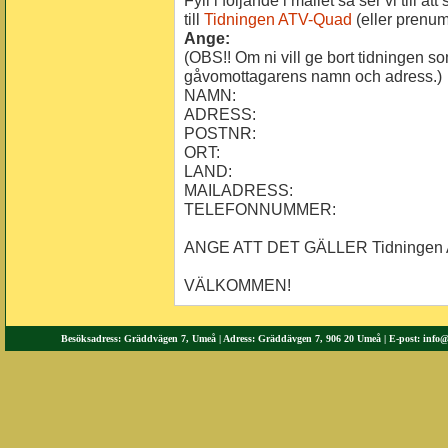
Fyll i följande i mailet så ser vi till a
till
Tidningen ATV-Quad
(eller prenum
Ange:
(OBS!! Om ni vill ge bort tidningen 
gåvomottagarens namn och adress.)
NAMN:
ADRESS:
POSTNR:
ORT:
LAND:
MAILADRESS:
TELEFONNUMMER:
ANGE ATT DET GÄLLER Tidningen 
VÄLKOMMEN!
Besöksadress: Gräddvägen 7, Umeå | Adress: Gräddävgen 7, 906 20 Umeå | E-post:
info@