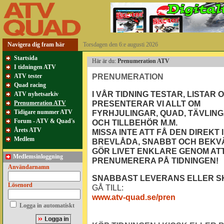
Navigera dig fram här
Torsdagen den 6:e augusti 2026
Startsida
Här är du:
Prenumeration ATV
I tidningen ATV
PRENUMERATION
ATV tester
Quad racing
I VÅR TIDNING TESTAR, LISTAR 
ATV nyhetsarkiv
PRESENTERAR VI ALLT OM
Prenumeration ATV
Tidigare nummer ATV
FYRHJULINGAR, QUAD, TÄVLIN
Forum - ATV & Quad's
OCH TILLBEHÖR M.M.
Årets ATV
MISSA INTE ATT FÅ DEN DIREKT I
Medlem
BREVLÅDA, SNABBT OCH BEKV
GÖR LIVET ENKLARE GENOM AT
Medlemsinloggning
PRENUMERERA PÅ TIDNINGEN!
Användarnamn
SNABBAST LEVERANS ELLER S
Lösenord
GÅ TILL:
www.atv-quad.se/pren
Logga in automatiskt