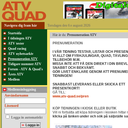
Navigera dig fram här
Torsdagen den 6:e augusti 2026
Startsida
Här är du:
Prenumeration ATV
I tidningen ATV
PRENUMERATION
ATV tester
Quad racing
I VÅR TIDNING TESTAR, LISTAR OCH PRES
ATV nyhetsarkiv
VI ALLT OM FYRHJULINGAR, QUAD, TÄVLIN
Prenumeration ATV
TILLBEHÖR M.M.
MISSA INTE ATT FÅ DEN DIREKT I DIN BREV
Tidigare nummer ATV
SNABBT OCH BEKVÄMT.
Forum - ATV & Quad's
GÖR LIVET ENKLARE GENOM ATT PRENUM
Årets ATV
TIDNINGEN!
Medlem
SNABBAST LEVERANS ELLER SKICKA ETT
PRESENTKORT!
Medlemsinloggning
GÅ TILL:
Användarnamn
www.atv-quad.se/pren
Lösenord
KÖP TIDNINGEN I KIOSK ELLER BUTIK
Vill ni fortsätta att köpa tidningen i kiosken hittar
klicka på länken under och sök på säljställe s
Logga in automatiskt