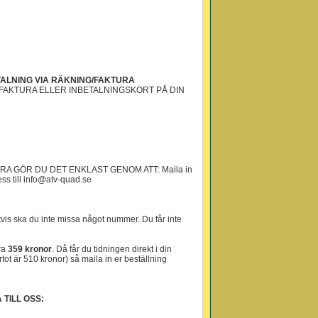
ALNING VIA RÄKNING/FAKTURA
 FAKTURA ELLER INBETALNINGSKORT PÅ DIN
A GÖR DU DET ENKLAST GENOM ATT: Maila in
s till info@atv-quad.se
tvis ska du inte missa något nummer. Du får inte
ra
359 kronor
. Då får du tidningen direkt i din
tot är 510 kronor) så maila in er beställning
 TILL OSS: