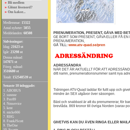
»
Bli medlem
»
Glömt lösenord?
»
Om kakor...
Medlemmar:
15322
Antal nyheter:
5855
PRENUMERATION, PRESENT, GÅVA MED BET
Meddelanden:
68508
GE BORT SOM PRESENT, GÅVA ELLER FÅ EN
PRENUMERATION,
Sidvisningar:
GÅ TILL:
www.atv-quad.se/pren
Idag:
21623 st
Igår:
23298 st
Denna månad:
147071 st
ADRESSÄNDRA
Föreg. månad:
NÄR DET ÄR AKTUELLT FÖR ATT ADRESSÄNDR
3516680 st
ditt namn, prenumerationsnummer samt nya adres
Totalt:
152548539 st
Senaste 10 inloggade:
Tidningen ATV-Quad laddar för fullt upp och give
1.
ABOBUS
mindre än SEX utgåvor över säsongen.
2.
sunnne
3.
Perr89
Bäst och snabbast är att du prenumererar, för ba
4.
Nmservice
brevlåda. 869 kronor till övriga Norden (varav por
5.
kent
6.
micke666
7.
RHG
8.
FrankJScott
GIVETVIS KAN DU ÄVEN RINGA ELLER MAILA
9.
TheOne
10.
Swarte