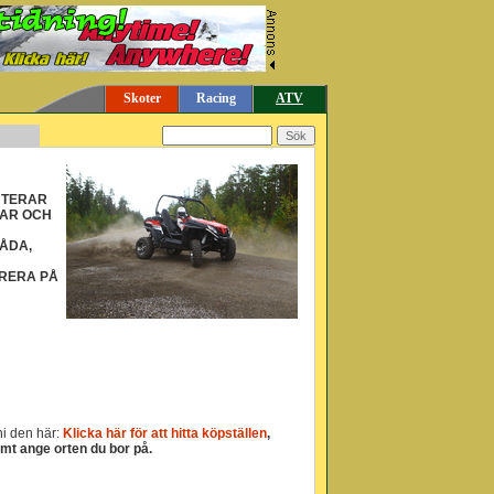
Skoter
Racing
ATV
ENTERAR
GAR OCH
LÅDA,
ERERA PÅ
 ni den här:
Klicka här för att hitta köpställen
,
amt ange orten du bor på.