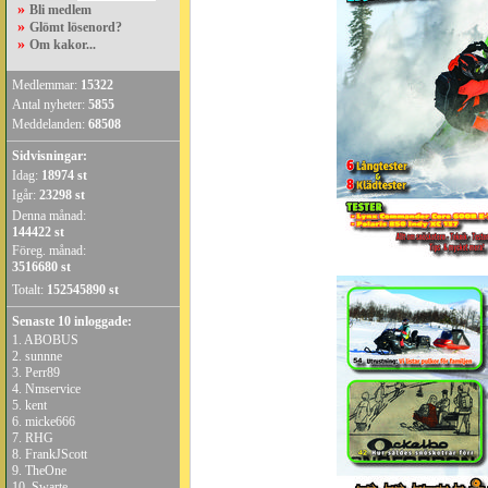
»
Bli medlem
»
Glömt lösenord?
»
Om kakor...
Medlemmar:
15322
Antal nyheter:
5855
Meddelanden:
68508
Sidvisningar:
Idag:
18974 st
Igår:
23298 st
Denna månad:
144422 st
Föreg. månad:
3516680 st
Totalt:
152545890 st
Senaste 10 inloggade:
1.
ABOBUS
2.
sunnne
3.
Perr89
4.
Nmservice
5.
kent
6.
micke666
7.
RHG
8.
FrankJScott
9.
TheOne
10.
Swarte