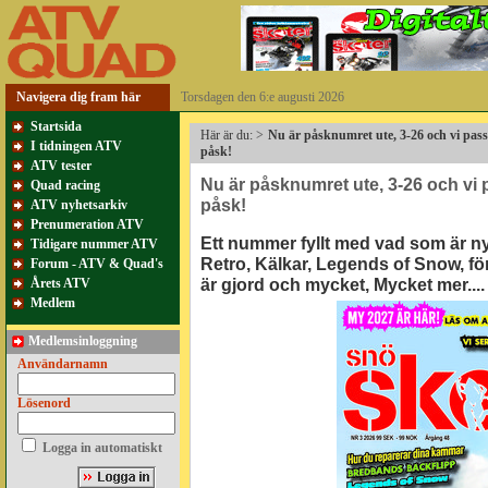
Navigera dig fram här
Torsdagen den 6:e augusti 2026
Startsida
Här är du:
>
Nu är påsknumret ute, 3-26 och vi passa
I tidningen ATV
påsk!
ATV tester
Nu är påsknumret ute, 3-26 och vi p
Quad racing
påsk!
ATV nyhetsarkiv
Prenumeration ATV
Ett nummer fyllt med vad som är 
Tidigare nummer ATV
Retro, Kälkar, Legends of Snow, f
Forum - ATV & Quad's
är gjord och mycket, Mycket mer....
Årets ATV
Medlem
Medlemsinloggning
Användarnamn
Lösenord
Logga in automatiskt