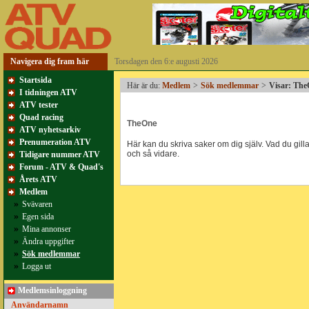
Navigera dig fram här
Torsdagen den 6:e augusti 2026
Startsida
Här är du:
Medlem
>
Sök medlemmar
>
Visar: Th
I tidningen ATV
ATV tester
Quad racing
TheOne
ATV nyhetsarkiv
Prenumeration ATV
Här kan du skriva saker om dig själv. Vad du gillar
och så vidare.
Tidigare nummer ATV
Forum - ATV & Quad's
Årets ATV
Medlem
»
Svävaren
»
Egen sida
»
Mina annonser
»
Ändra uppgifter
»
Sök medlemmar
»
Logga ut
Medlemsinloggning
Användarnamn