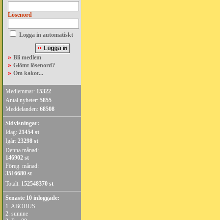
Lösenord
Logga in automatiskt
»
Bli medlem
»
Glömt lösenord?
»
Om kakor...
Medlemmar:
15322
Antal nyheter:
5855
Meddelanden:
68508
Sidvisningar:
Idag:
21454 st
Igår:
23298 st
Denna månad:
146902 st
Föreg. månad:
3516680 st
Totalt:
152548370 st
Senaste 10 inloggade:
1.
ABOBUS
2.
sunnne