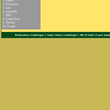
3.
Perr89
4.
Nmservice
5.
kent
6.
micke666
7.
RHG
8.
FrankJScott
9.
TheOne
10.
Swarte
Besöksadress: Gräddvägen 7, Umeå | Adress: Gräddävgen 7, 906 20 Umeå | E-post:
info@