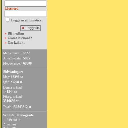
Lösenord
Logga in automatiskt
»
Bli medlem
»
Glömt lösenord?
»
Om kakor...
Medlemmar:
15322
Antal nyheter:
5855
Meddelanden:
68508
Sidvisningar:
Idag:
16396 st
Igår:
23298 st
Denna månad:
141844 st
Föreg. månad:
3516680 st
Totalt:
152543312 st
Senaste 10 inloggade:
1.
ABOBUS
2.
sunnne