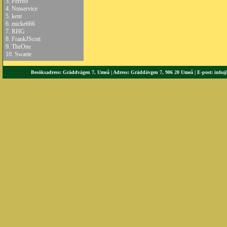
3.
Perr89
4.
Nmservice
5.
kent
6.
micke666
7.
RHG
8.
FrankJScott
9.
TheOne
10.
Swarte
Besöksadress: Gräddvägen 7, Umeå | Adress: Gräddävgen 7, 906 20 Umeå | E-post:
info@