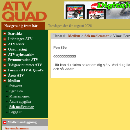
Navigera dig fram här
Torsdagen den 6:e augusti 2026
Startsida
Här är du:
Medlem
>
Sök medlemmar
>
Visar: Per
I tidningen ATV
ATV tester
Perr89e
Quad racing
ATV nyhetsarkiv
ddddddddddd
Prenumeration ATV
Tidigare nummer ATV
Här kan du skriva saker om dig själv. Vad du gillar
och så vidare.
Forum - ATV & Quad's
Årets ATV
Medlem
»
Svävaren
»
Egen sida
»
Mina annonser
»
Ändra uppgifter
»
Sök medlemmar
»
Logga ut
Medlemsinloggning
Användarnamn