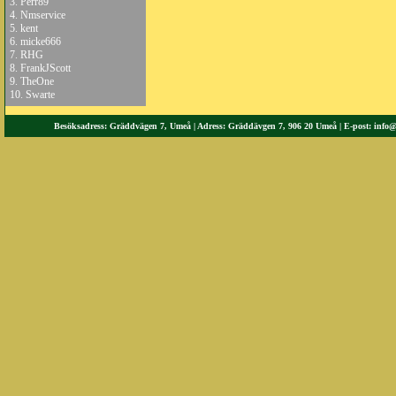
3.
Perr89
4.
Nmservice
5.
kent
6.
micke666
7.
RHG
8.
FrankJScott
9.
TheOne
10.
Swarte
Besöksadress: Gräddvägen 7, Umeå | Adress: Gräddävgen 7, 906 20 Umeå | E-post:
info@