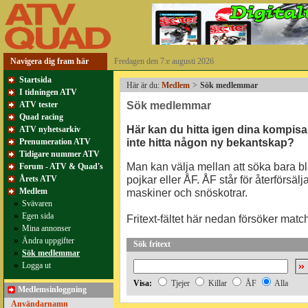
Navigera dig fram här
Fredagen den 7:e augusti 2026
Startsida
Här är du:
Medlem
>
Sök medlemmar
I tidningen ATV
Sök medlemmar
ATV tester
Quad racing
Här kan du hitta igen dina kompisar,
ATV nyhetsarkiv
inte hitta någon ny bekantskap?
Prenumeration ATV
Tidigare nummer ATV
Man kan välja mellan att söka bara bla
Forum - ATV & Quad's
pojkar eller ÅF. ÅF står för återförsäl
Årets ATV
Medlem
maskiner och snöskotrar.
»
Svävaren
»
Egen sida
Fritext-fältet här nedan försöker ma
»
Mina annonser
»
Ändra uppgifter
Sök fritext
»
Sök medlemmar
»
Logga ut
Visa:
Tjejer
Killar
ÅF
Alla
Medlemsinloggning
Användarnamn