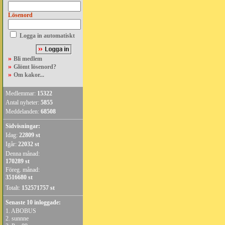
Lösenord
Logga in automatiskt
»
Bli medlem
»
Glömt lösenord?
»
Om kakor...
Medlemmar:
15322
Antal nyheter:
5855
Meddelanden:
68508
Sidvisningar:
Idag:
22809 st
Igår:
22032 st
Denna månad:
170289 st
Föreg. månad:
3516680 st
Totalt:
152571757 st
Senaste 10 inloggade:
1.
ABOBUS
2.
sunnne